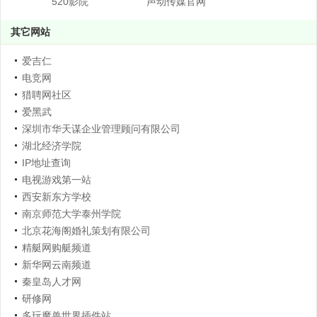
520影院
声动传媒官网
其它网站
爱吉仁
电竞网
猎聘网社区
爱黑武
深圳市华天谋企业管理顾问有限公司
湖北经济学院
IP地址查询
电视游戏第一站
西安新东方学校
南京师范大学泰州学院
北京花海阁婚礼策划有限公司
精艇网购艇频道
新华网云南频道
秦皇岛人才网
研修网
多玩魔兽世界插件站