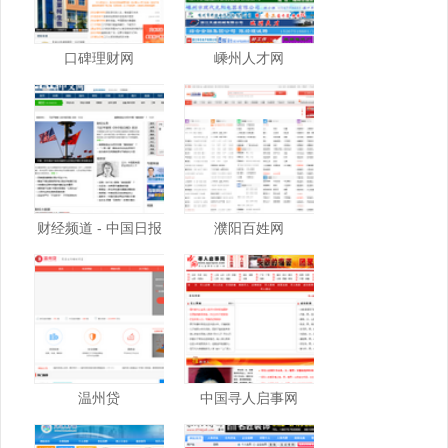
口碑理财网
嵊州人才网
财经频道 - 中国日报
濮阳百姓网
网
温州贷
中国寻人启事网