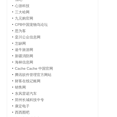
心游科技
三大哈网
九元购官网
CPB中国宠物鸟论坛
思为客
栾川公众信息网
怎缺网
途牛旅游网
新疆消防网
海林信息网
Cache Cache 中国官网
腾讯软件管理官方网站
财客在线记账网
销售网
东风雷诺汽车
郑州长城科技中专
康定电子
西西图吧