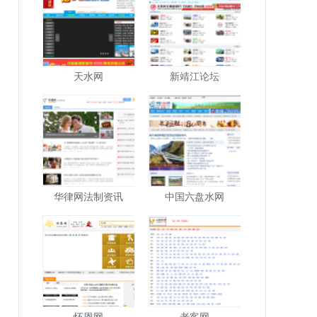
天水网
新靖江论坛
华律网法制资讯
中国六盘水网