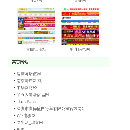
怀恩网
老客网
青白江论坛
单县信息网
其它网站
运营与增值网
南京房产新闻,
中华网财经
第五大道奢侈品网
| LastPass
深圳市喜德盛自行车有限公司官方网站
777电影网
愉生活_华龙网
视吧