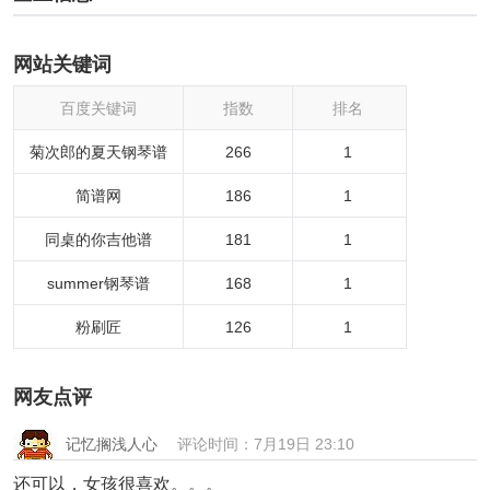
网站关键词
百度关键词
指数
排名
菊次郎的夏天钢琴谱
266
1
简谱网
186
1
同桌的你吉他谱
181
1
summer钢琴谱
168
1
粉刷匠
126
1
网友点评
记忆搁浅人心
评论时间：7月19日 23:10
还可以，女孩很喜欢。。。