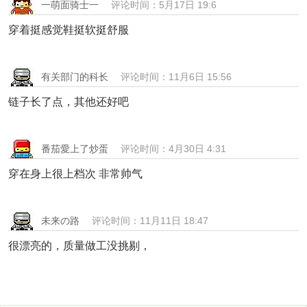
一萌面骑士一
评论时间：5月17日 19:6
穿着挺感觉鞋挺软挺舒服
有关部门的科长
评论时间：11月6日 15:56
链子长了点，其他还好吧
番茄愛上了炒蛋
评论时间：4月30日 4:31
穿在身上很上档次 非常帅气
未来の路
评论时间：11月11日 18:47
很漂亮的，质量做工没挑剔，