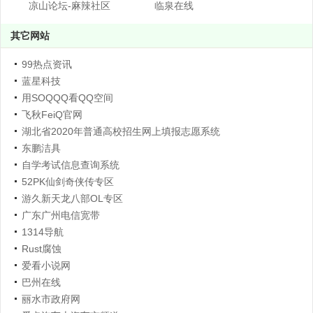
凉山论坛-麻辣社区
临泉在线
其它网站
99热点资讯
蓝星科技
用SOQQQ看QQ空间
飞秋FeiQ官网
湖北省2020年普通高校招生网上填报志愿系统
东鹏洁具
自学考试信息查询系统
52PK仙剑奇侠传专区
游久新天龙八部OL专区
广东广州电信宽带
1314导航
Rust腐蚀
爱看小说网
巴州在线
丽水市政府网