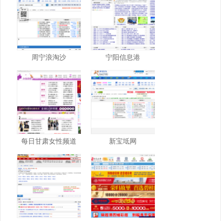
周宁浪淘沙
宁阳信息港
每日甘肃女性频道
新宝坻网