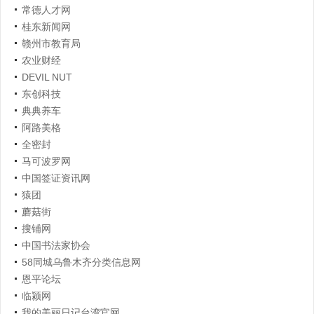
常德人才网
桂东新闻网
赣州市教育局
农业财经
DEVIL NUT
东创科技
典典养车
阿路美格
全密封
马可波罗网
中国签证资讯网
猿团
蘑菇街
搜铺网
中国书法家协会
58同城乌鲁木齐分类信息网
恩平论坛
临颍网
我的美丽日记台湾官网