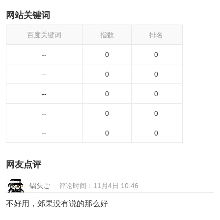
网站关键词
百度关键词
指数
排名
--
0
0
--
0
0
--
0
0
--
0
0
--
0
0
网友点评
锅头ご
评论时间：11月4日 10:46
不好用，郊果没有说的那么好